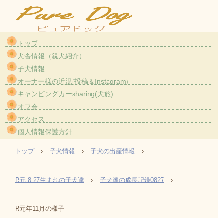
トップ
大阪・茨木のトイプードル〈ホワイト）専門のブリーダー『ピュアドッグ』です。愛情た
犬舎情報（親犬紹介）
っぷりで育てている親犬から生まれた子犬をお譲りしております。
子犬情報
TEL: 090-8790-8111
オーナー様の近況(投稿＆Instagram)
E-mail: uxu.rvpark.puredog@gmail.com
キャンピングカーsharing(犬旅)
〒567-0851 大阪府茨木市真砂1-2-30
登録番号 大阪府登録第3201-1号
オフ会
アクセス
個人情報保護方針
トップ
›
子犬情報
›
子犬の出産情報
›
R元.8.27生まれの子犬達
›
子犬達の成長記録0827
›
R元年11月の様子