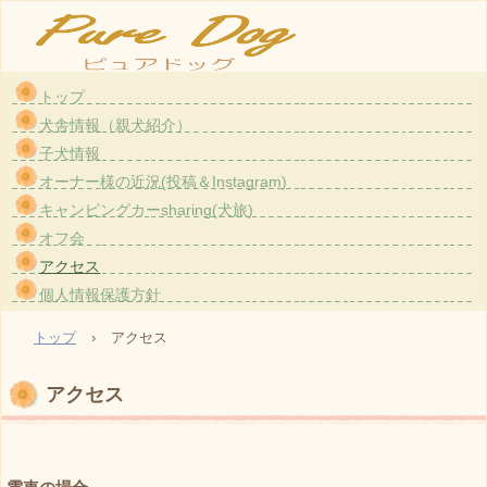
トップ
大阪・茨木のトイプードル〈ホワイト）専門のブリーダー『ピュアドッグ』です。愛情た
犬舎情報（親犬紹介）
っぷりで育てている親犬から生まれた子犬をお譲りしております。
子犬情報
TEL: 090-8790-8111
オーナー様の近況(投稿＆Instagram)
E-mail: uxu.rvpark.puredog@gmail.com
キャンピングカーsharing(犬旅)
〒567-0851 大阪府茨木市真砂1-2-30
登録番号 大阪府登録第3201-1号
オフ会
アクセス
個人情報保護方針
トップ
›
アクセス
アクセス