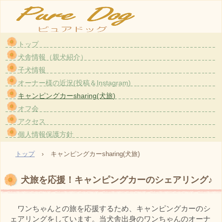
トップ
大阪・茨木のトイプードル〈ホワイト）専門のブリーダー『ピュアドッグ』です。愛情た
犬舎情報（親犬紹介）
っぷりで育てている親犬から生まれた子犬をお譲りしております。
子犬情報
TEL: 090-8790-8111
オーナー様の近況(投稿＆Instagram)
E-mail: uxu.rvpark.puredog@gmail.com
キャンピングカーsharing(犬旅)
〒567-0851 大阪府茨木市真砂1-2-30
登録番号 大阪府登録第3201-1号
オフ会
アクセス
個人情報保護方針
トップ
›
キャンピングカーsharing(犬旅)
犬旅を応援！キャンピングカーのシェアリング♪
ワンちゃんとの旅を応援するため、キャンピングカーのシ
ェアリングをしています。当犬舎出身のワンちゃんのオーナ