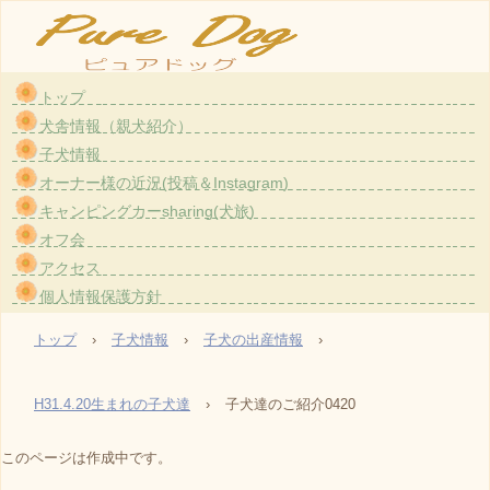
トップ
大阪・茨木のトイプードル〈ホワイト）専門のブリーダー『ピュアドッグ』です。愛情た
犬舎情報（親犬紹介）
っぷりで育てている親犬から生まれた子犬をお譲りしております。
子犬情報
TEL: 090-8790-8111
オーナー様の近況(投稿＆Instagram)
E-mail: uxu.rvpark.puredog@gmail.com
キャンピングカーsharing(犬旅)
〒567-0851 大阪府茨木市真砂1-2-30
登録番号 大阪府登録第3201-1号
オフ会
アクセス
個人情報保護方針
トップ
›
子犬情報
›
子犬の出産情報
›
H31.4.20生まれの子犬達
›
子犬達のご紹介0420
このページは作成中です。