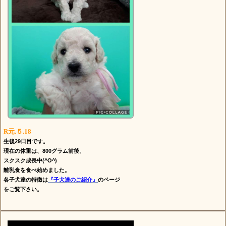
R元.５.18
生後29日目です。
現在の体重は、800グラム前後。
スクスク成長中(^O^)
離乳食を食べ始めました。
各子犬達の特徴は
『子犬達のご紹介』
のページ
をご覧下さい。