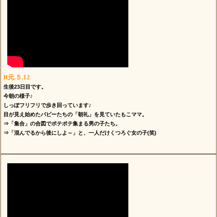
R元.５.12
生後23日目です。
今朝の様子♪
しっぽフリフリで歩き回っています♪
目が見え始めたパピーたちの「朝礼」を見ていたもこママ。
⇒「集合」の合図でポテポテ集まる男の子たち。
⇒「混んでるから後にしよ～」と、一人だけくつろぐ女の子(笑)