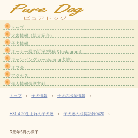
トップ
大阪・茨木のトイプードル〈ホワイト）専門のブリーダー『ピュアドッグ』です。愛情た
犬舎情報（親犬紹介）
っぷりで育てている親犬から生まれた子犬をお譲りしております。
子犬情報
TEL: 090-8790-8111
オーナー様の近況(投稿＆Instagram)
E-mail: uxu.rvpark.puredog@gmail.com
キャンピングカーsharing(犬旅)
〒567-0851 大阪府茨木市真砂1-2-30
登録番号 大阪府登録第3201-1号
オフ会
アクセス
個人情報保護方針
トップ
›
子犬情報
›
子犬の出産情報
›
H31.4.20生まれの子犬達
›
子犬達の成長記録0420
›
R元年5月の様子